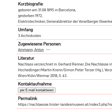
Kurzbiografie
:
geboren am 31.08.1895 in Barcelona,
gestorben 1972,
Elektrotechniker, Generaldirektor der Vorarlberger Illwerke
Umfang
:
3 Archivkisten
Zugewiesene Personen
:
Ammann, Anton
---
Literatur
:
Nachlass verzeichnet in: Gerhard Renner, Die Nachlässe 
Hochedlinger/Martin Krenn/Simon Peter Terzer (Hg.), Verz
Wien/Köln/Weimar 2018, S. 63.
Kontaktaufnahme
:
per E-mail kontaktieren
Permalink
:
https://nachlaesse.tiroler-landesmuseen.at/index3.php?n