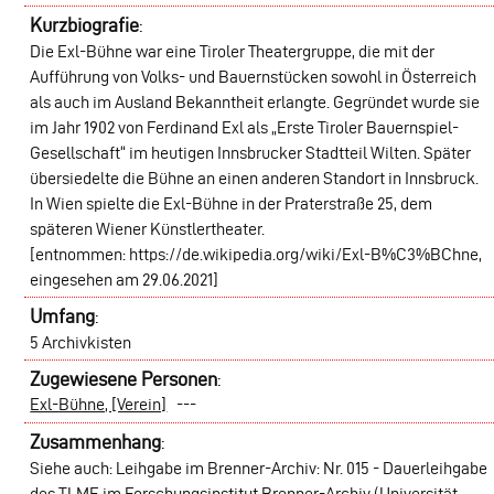
Kurzbiografie
:
Die Exl-Bühne war eine Tiroler Theatergruppe, die mit der
Aufführung von Volks- und Bauernstücken sowohl in Österreich
als auch im Ausland Bekanntheit erlangte. Gegründet wurde sie
im Jahr 1902 von Ferdinand Exl als „Erste Tiroler Bauernspiel-
Gesellschaft“ im heutigen Innsbrucker Stadtteil Wilten. Später
übersiedelte die Bühne an einen anderen Standort in Innsbruck.
In Wien spielte die Exl-Bühne in der Praterstraße 25, dem
späteren Wiener Künstlertheater.
[entnommen: https://de.wikipedia.org/wiki/Exl-B%C3%BChne,
eingesehen am 29.06.2021]
Umfang
:
5 Archivkisten
Zugewiesene Personen
:
Exl-Bühne, [Verein]
---
Zusammenhang
:
Siehe auch: Leihgabe im Brenner-Archiv: Nr. 015 - Dauerleihgabe
des TLMF im Forschungsinstitut Brenner-Archiv (Universität