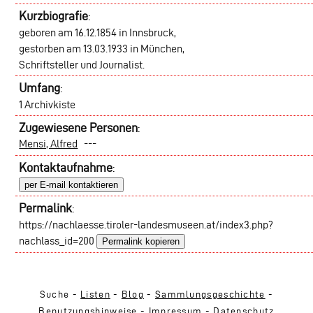
Kurzbiografie
:
geboren am 16.12.1854 in Innsbruck,
gestorben am 13.03.1933 in München,
Schriftsteller und Journalist.
Umfang
:
1 Archivkiste
Zugewiesene Personen
:
Mensi, Alfred
---
Kontaktaufnahme
:
per E-mail kontaktieren
Permalink
:
https://nachlaesse.tiroler-landesmuseen.at/index3.php?
nachlass_id=200
Permalink kopieren
Suche -
Listen
-
Blog
-
Sammlungsgeschichte
-
Benutzungshinweise
-
Impressum
-
Datenschutz