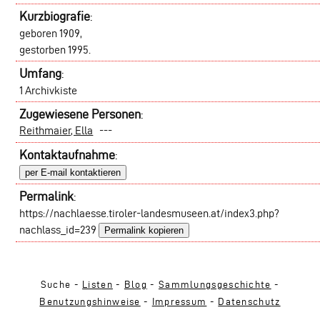
Kurzbiografie
:
geboren 1909,
gestorben 1995.
Umfang
:
1 Archivkiste
Zugewiesene Personen
:
Reithmaier, Ella
---
Kontaktaufnahme
:
per E-mail kontaktieren
Permalink
:
https://nachlaesse.tiroler-landesmuseen.at/index3.php?
nachlass_id=239
Permalink kopieren
Suche -
Listen
-
Blog
-
Sammlungsgeschichte
-
Benutzungshinweise
-
Impressum
-
Datenschutz