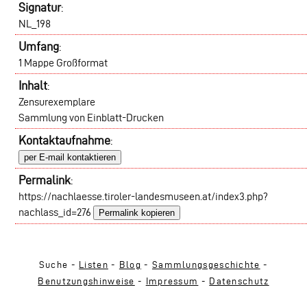
Signatur
:
NL_198
Umfang
:
1 Mappe Großformat
Inhalt
:
Zensurexemplare
Sammlung von Einblatt-Drucken
Kontaktaufnahme
:
per E-mail kontaktieren
Permalink
:
https://nachlaesse.tiroler-landesmuseen.at/index3.php?
nachlass_id=276
Permalink kopieren
Suche -
Listen
-
Blog
-
Sammlungsgeschichte
-
Benutzungshinweise
-
Impressum
-
Datenschutz