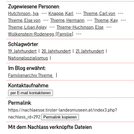
Zugewiesene Personen
:
Hutchinson , Iva
---
Knappe, Karl
---
Thieme, Carl von
---
Thieme, Else von
---
Thieme, Hermann
---
Thieme, Kay
---
Thieme, Lilian Agley
---
Thieme-Huchinson, Else
---
Wolkenstein-Rodenegg, [Familie]
---
Schlagwörter
:
19. Jahrhundert
|
20. Jahrhundert
|
21. Jahrhundert
|
Nationalsozialismus
|
Im Blog erwähnt:
|
Familienarchiv Thieme
Kontaktaufnahme
:
per E-mail kontaktieren
Permalink
:
https://nachlaesse.tiroler-landesmuseen.at/index3.php?
nachlass_id=292
Permalink kopieren
Mit dem Nachlass verknüpfte Dateien
: