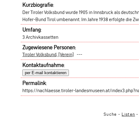
Kurzbiografie
:
Der Tiroler Volksbund wurde 1905 in Innsbruck als deutsch
Hofer-Bund Tirol umbenannt. Im Jahre 1938 erfolgte die Z
Umfang
:
3 Archivkassetten
Zugewiesene Personen
:
Tiroler Volksbund, [Verein]
---
Kontaktaufnahme
:
per E-mail kontaktieren
Permalink
:
https://nachlaesse.tiroler-landesmuseen.at/index3.php?
Suche -
Listen