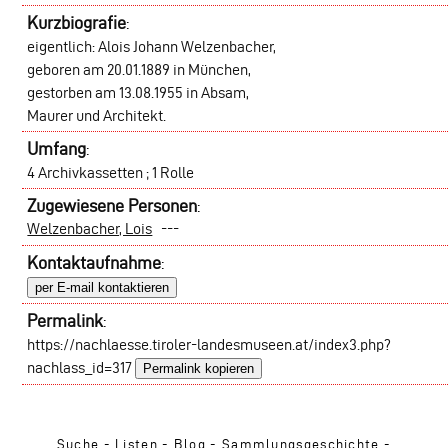
Kurzbiografie
:
eigentlich: Alois Johann Welzenbacher,
geboren am 20.01.1889 in München,
gestorben am 13.08.1955 in Absam,
Maurer und Architekt.
Umfang
:
4 Archivkassetten ; 1 Rolle
Zugewiesene Personen
:
Welzenbacher, Lois
---
Kontaktaufnahme
:
per E-mail kontaktieren
Permalink
:
https://nachlaesse.tiroler-landesmuseen.at/index3.php?
nachlass_id=317
Permalink kopieren
Suche -
Listen
-
Blog
-
Sammlungsgeschichte
-