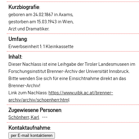
Kurzbiografie
:
geboren am 24.02.1867 in Axams,
gestorben am 15.03.1943 in Wien,
Arzt und Dramatiker.
Umfang
:
Erwerbseinheit 1: 1 Kleinkassette
Inhalt
:
Dieser Nachlass ist eine Leihgabe der Tiroler Landesmuseen im
Forschungsinstitut Brenner-Archiv der Universität Innsbruck.
Bitte wenden Sie sich für eine Einsichtnahme direkt an das
Brenner-Archiv!
Link zum Nachlass:
https://www.uibk.ac.at/brenner-
archiv/archiv/schoenherr.htm
l
Zugewiesene Personen
:
Schönherr, Karl
---
Kontaktaufnahme
:
per E-mail kontaktieren