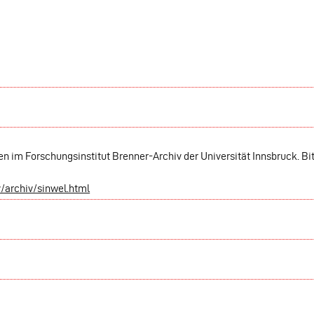
n im Forschungsinstitut Brenner-Archiv der Universität Innsbruck. Bi
v/archiv/sinwel.html