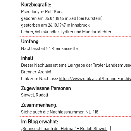
Kurzbiografie
:
Pseudonym: Rolf Kurz,
geboren am 05.04.1865 in Zell (bei Kufstein),
gestorben am 26.10.1947 in Innsbruck,
Lehrer, Volkskundler, Lyriker und Mundartdichter.
Umfang
:
Nachlassteil 1: 1 Kleinkassette
Inhalt
:
Dieser Nachlass ist eine Leihgabe der Tiroler Landesmusee
Brenner-Archiv!
Link zum Nachlass:
https://www.uibk.ac.at/brenner-archi
Zugewiesene Personen
:
Sinwel, Rudolf
---
Zusammenhang
:
Siehe auch die Nachlassnummer: NL_118
Im Blog erwähnt:
|
„Sehnsucht nach der Heimat“ – Rudolf Sinwel