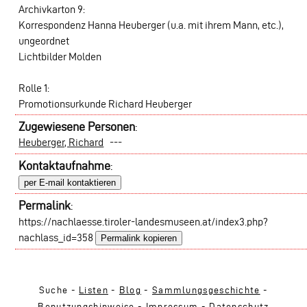
Archivkarton 9
:
Korrespondenz Hanna Heuberger (u.a. mit ihrem Mann, etc.),
ungeordnet
Lichtbilder Molden
Rolle 1
:
Promotionsurkunde Richard Heuberger
Zugewiesene Personen
:
Heuberger, Richard
---
Kontaktaufnahme
:
per E-mail kontaktieren
Permalink
:
https://nachlaesse.tiroler-landesmuseen.at/index3.php?
nachlass_id=358
Permalink kopieren
Suche -
Listen
-
Blog
-
Sammlungsgeschichte
-
Benutzungshinweise
-
Impressum
-
Datenschutz