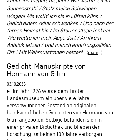
könnt‘ ich fliegen, fliegen! /
Wie wollte ich im
Sonnenstrahl /
Stolz meine Schwingen
wiegen!
Wie wollt‘ ich sie in Lüften kühn /
Gleich einem Adler schwenken /
Und nach der
fernen Heimat hin /
Im Sturmesfluge lenken!
Wie wollte ich mein Auge dort /
An ihrem
Anblick letzen /
Und manch erinn’rungssüßen
Ort /
Mit Wehmutstränen netzen!
(
mehr
...)
Gedicht-Manuskripte von
Hermann von Gilm
03.10.2023
Im Jahr 1996 wurde dem Tiroler
Landesmuseum ein über viele Jahre
verschwundener Bestand an originalen
handschriftlichen Gedichten von Hermann von
Gilm angeboten. Selbige befanden sich in
einer privaten Bibliothek und blieben der
Forschung für beinah 100 Jahre verborgen.