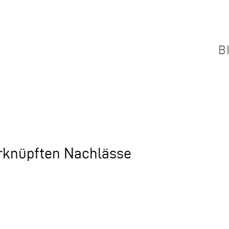
B
erknüpften Nachlässe