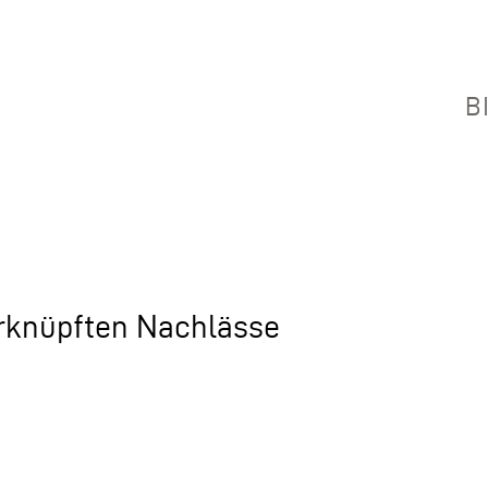
B
erknüpften Nachlässe