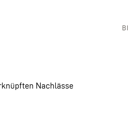
B
erknüpften Nachlässe