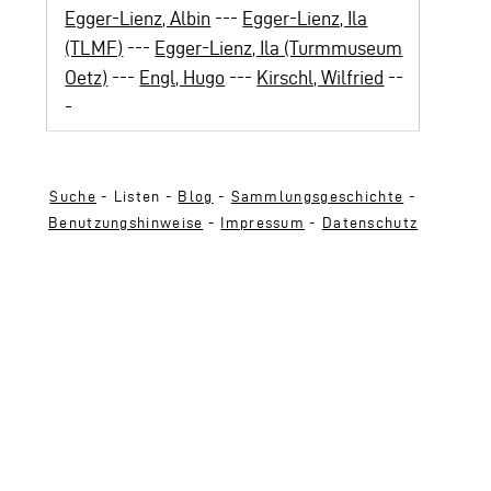
Egger-Lienz, Albin
---
Egger-Lienz, Ila
(TLMF)
---
Egger-Lienz, Ila (Turmmuseum
Oetz)
---
Engl, Hugo
---
Kirschl, Wilfried
--
-
Suche
- Listen -
Blog
-
Sammlungsgeschichte
-
Benutzungshinweise
-
Impressum
-
Datenschutz