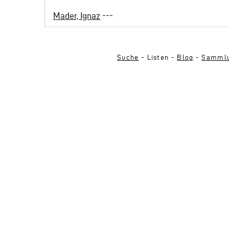
Mader, Ignaz
---
Suche
- Listen -
Blog
-
Sammlu