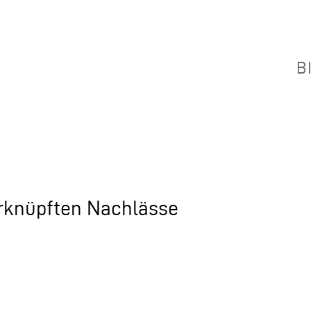
B
erknüpften Nachlässe