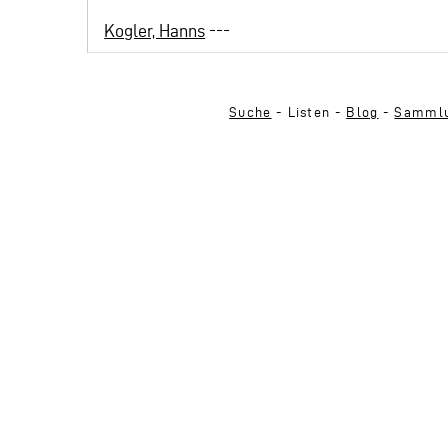
Kogler, Hanns
---
Suche
- Listen -
Blog
-
Sammlu