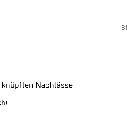
B
erknüpften Nachlässe
ch)